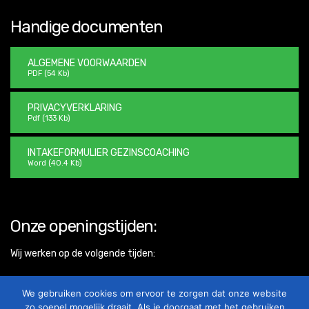
Handige documenten
ALGEMENE VOORWAARDEN
PDF (54 Kb)
PRIVACYVERKLARING
Pdf (133 Kb)
INTAKEFORMULIER GEZINSCOACHING
Word (40.4 Kb)
Onze openingstijden:
Wij werken op de volgende tijden:
MAANDAG - VRIJDAG
09:00 - 22:00
We gebruiken cookies om ervoor te zorgen dat onze website
ZATERDAG
Op aanvraag
zo soepel mogelijk draait. Als je doorgaat met het gebruiken